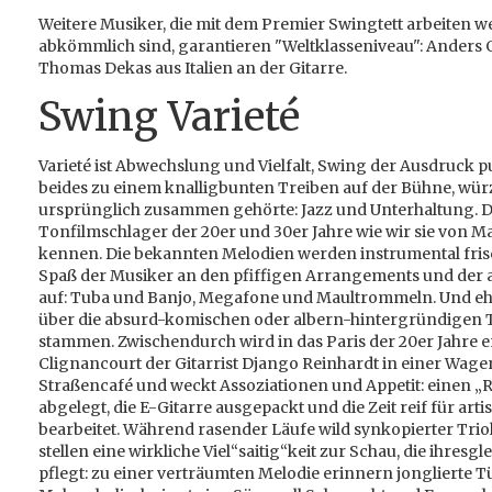
Weitere Musiker, die mit dem Premier Swingtett arbeiten 
abkömmlich sind, garantieren "Weltklasseniveau": Anders
Thomas Dekas aus Italien an der Gitarre.
Swing Varieté
Varieté ist Abwechslung und Vielfalt, Swing der Ausdruck p
beides zu einem knalligbunten Treiben auf der Bühne, wü
ursprünglich zusammen gehörte: Jazz und Unterhaltung. D
Tonfilmschlager der 20er und 30er Jahre wie wir sie von
kennen. Die bekannten Melodien werden instrumental frisc
Spaß der Musiker an den pfiffigen Arrangements und der 
auf: Tuba und Banjo, Megafone und Maultrommeln. Und eh da
über die absurd-komischen oder albern-hintergründigen T
stammen. Zwischendurch wird in das Paris der 20er Jahre e
Clignancourt der Gitarrist Django Reinhardt in einer Wag
Straßencafé und weckt Assoziationen und Appetit: einen „Rou
abgelegt, die E-Gitarre ausgepackt und die Zeit reif für ar
bearbeitet. Während rasender Läufe wild synkopierter Tr
stellen eine wirkliche Viel“saitig“keit zur Schau, die ihresgl
pflegt: zu einer verträumten Melodie erinnern jonglierte T