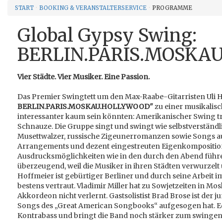
START
BOOKING & VERANSTALTERSERVICE
PROGRAMME
Global Gypsy Swing:
BERLIN.PARIS.MOSKA
Vier Städte. Vier Musiker. Eine Passion.
Das Premier Swingtett um den Max-Raabe-Gitarristen Uli
BERLIN.PARIS.MOSKAU.HOLLYWOOD"
zu einer musikalisc
interessanter kaum sein könnten: Amerikanischer Swing tri
Schnauze. Die Gruppe singt und swingt wie selbstverständl
Musettwalzer, russische Zigeunerromanzen sowie Songs au
Arrangements und dezent eingestreuten Eigenkomposition
Ausdrucksmöglichkeiten wie in den durch den Abend führen
überzeugend, weil die Musiker in ihren Städten verwurzelt
Hoffmeier ist gebürtiger Berliner und durch seine Arbeit i
bestens vertraut. Vladimir Miller hat zu Sowjetzeiten in M
Akkordeon nicht verlernt. Gastsolistist Brad Brose ist der 
Songs des „Great American Songbooks“ aufgesogen hat. Ed
Kontrabass und bringt die Band noch stärker zum swingen 