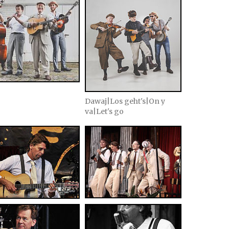
Dawaj|Los geht's|On y
va|Let's go